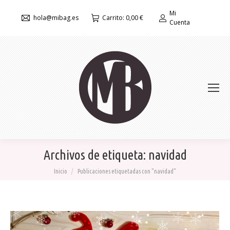
Mi
hola@mibag.es
Carrito:
0,00
€
Cuenta
Archivos de etiqueta:
navidad
Estás aquí:
Inicio
Publicaciones etiquetadas con "navidad"